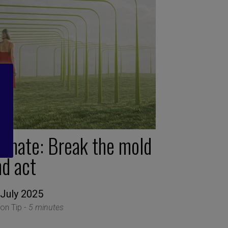
limate: Break the mold
nd act
 July 2025
ion Tip -
5 minutes