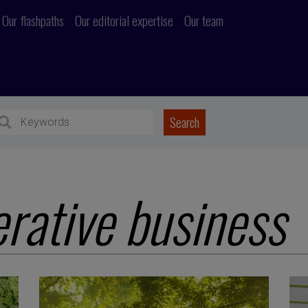
Our flashpaths
Our editorial expertise
Our team
rative business