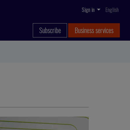
Sign in
English
Subscribe
Business services