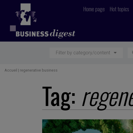
Home page
Hot topics
Filter by category/content
Accueil
|
regenerative business
Tag:
regene