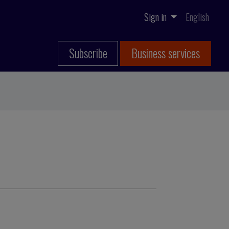
Sign in
English
Subscribe
Business services