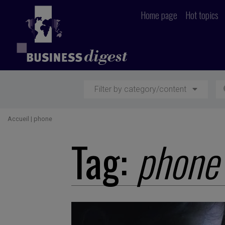
Home page
Hot topics
Filter by category/content
Accueil
|
phone
Tag:
phone