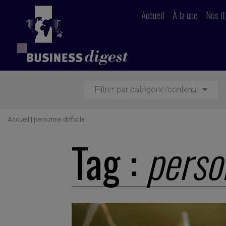
Accueil
À la une
Nos it
Filtrer par catégorie/contenu
Accueil
|
personne difficile
Tag :
person