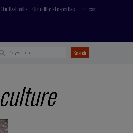
Our flashpaths
Our editorial expertise
Our team
culture