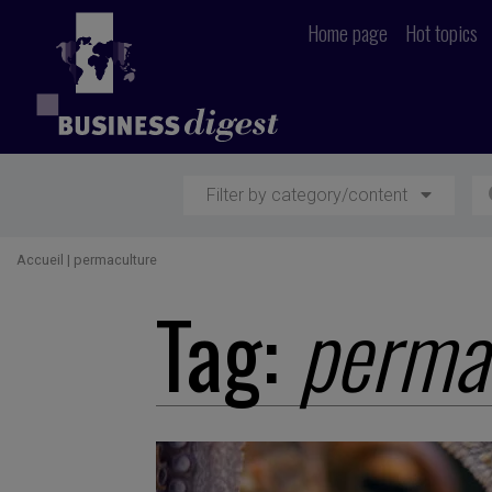
Home page
Hot topics
Filter by category/content
Accueil
|
permaculture
Tag:
perma