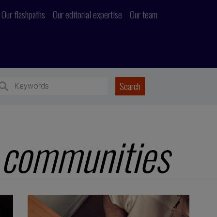
Our flashpaths
Our editorial expertise
Our team
 communities