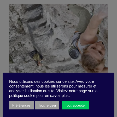
Nous utilisons des cookies sur ce site. Avec votre
consentement, nous les utiliserons pour mesurer et
Strengthen your resilience
analyser l'utilisation du site. Visitez notre page sur la
politique cookie pour en savoir plus.
Préférences
Tout refuser
Tout accepter
25 October 2021
Video -
5 minutes