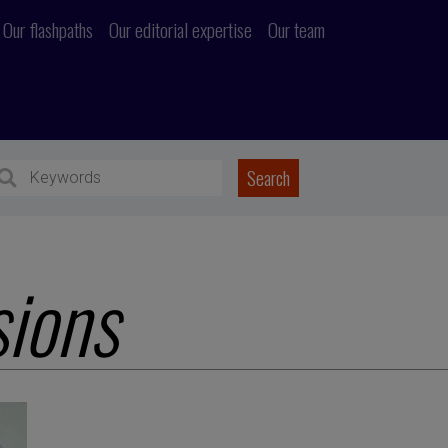
Our flashpaths
Our editorial expertise
Our team
sions