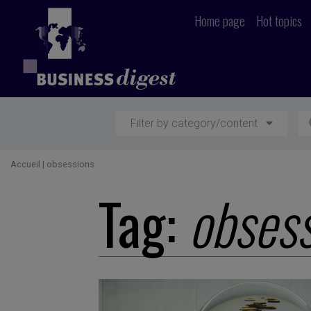
Home page
Hot topics
Filter by category/content
Accueil
|
obsessions
Tag:
obses