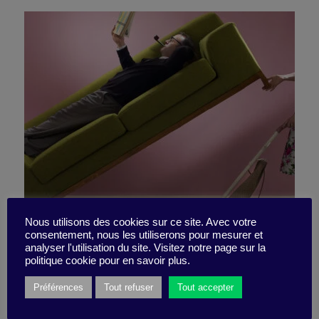
Nous utilisons des cookies sur ce site. Avec votre
consentement, nous les utiliserons pour mesurer et
Mr. and Mrs. Perfect
analyser l'utilisation du site. Visitez notre page sur la
politique cookie pour en savoir plus.
Préférences
Tout refuser
Tout accepter
27 November 2023
Little Find -
2 minutes