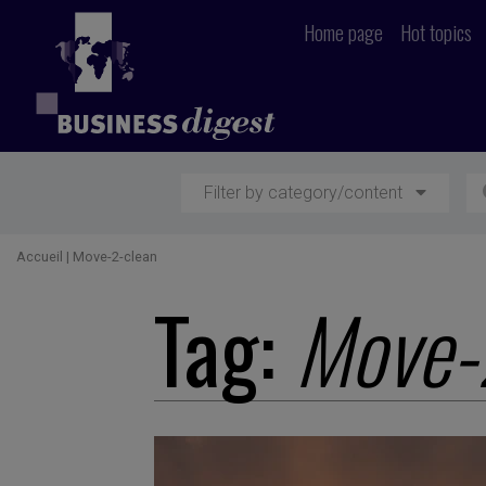
Home page
Hot topics
Filter by category/content
Accueil
|
Move-2-clean
Tag:
Move-