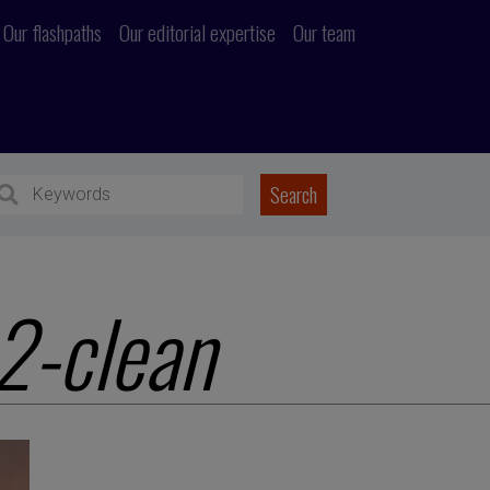
Our flashpaths
Our editorial expertise
Our team
2-clean