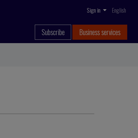
Sign in
English
Subscribe
Business services