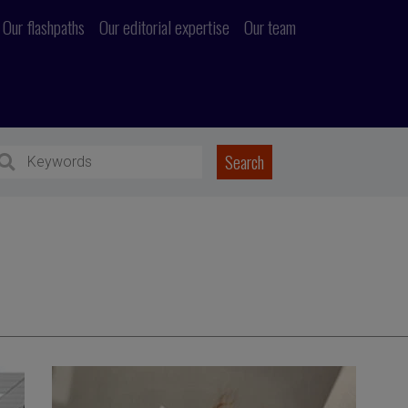
Our flashpaths
Our editorial expertise
Our team