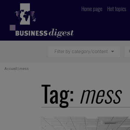
Home page
Hot topics
Filter by category/content
Accueil
|
mess
Tag:
mess