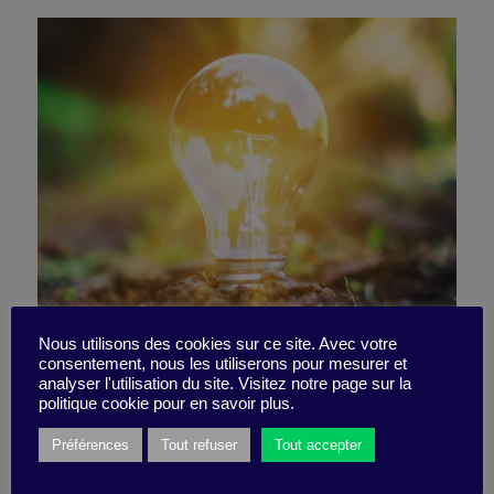
Nous utilisons des cookies sur ce site. Avec votre
consentement, nous les utiliserons pour mesurer et
Sourcing ideas from nature
analyser l'utilisation du site. Visitez notre page sur la
politique cookie pour en savoir plus.
Préférences
Tout refuser
Tout accepter
5 September 2022
Little Find -
2 minutes