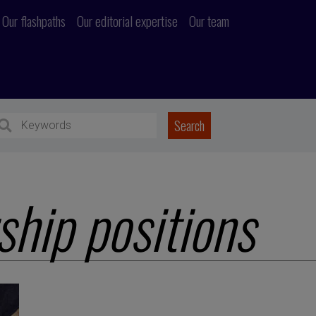
Our flashpaths
Our editorial expertise
Our team
ship positions