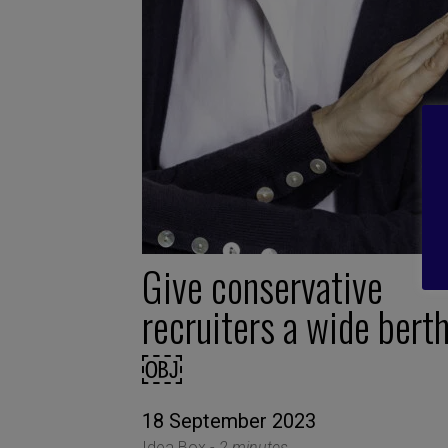
Give conservative
recruiters a wide berth
￼
18 September 2023
Idea Box -
2 minutes