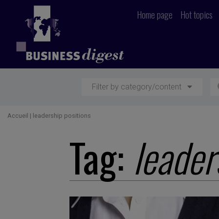
Home page
Hot topics
Filter by category/content
Accueil
|
leadership positions
Tag:
leader