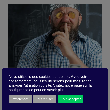
Nous utilisons des cookies sur ce site. Avec votre
consentement, nous les utiliserons pour mesurer et
Dare confront people!
analyser l'utilisation du site. Visitez notre page sur la
politique cookie pour en savoir plus.
Préférences
Tout refuser
Tout accepter
18 November 2024
Little Find -
2 minutes