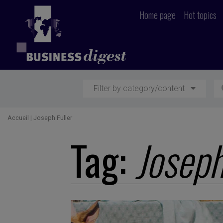
Home page
Hot topics
Filter by category/content
Accueil
|
Joseph Fuller
Tag:
Joseph