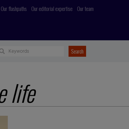
Our flashpaths
Our editorial expertise
Our team
 life