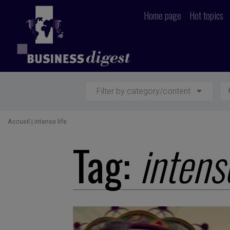
Home page
Hot topics
Filter by category/content
Accueil
|
intense life
Tag:
intense