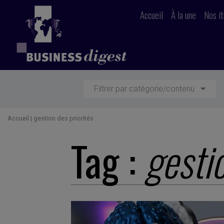
Accueil
À la une
Nos it
Filtrer par catégorie/contenu
Accueil
|
gestion des priorités
Tag :
gestio