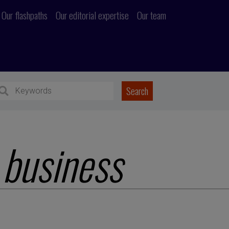
Our flashpaths
Our editorial expertise
Our team
 business