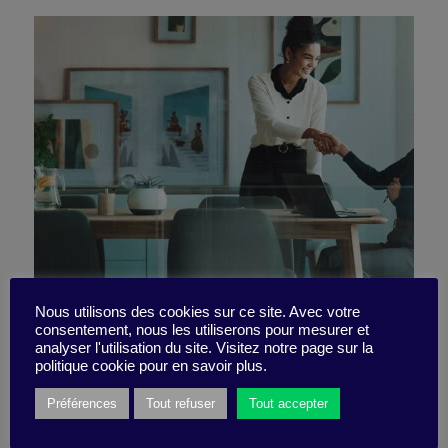
Nous utilisons des cookies sur ce site. Avec votre
consentement, nous les utiliserons pour mesurer et
Sponsorship in Motion
analyser l'utilisation du site. Visitez notre page sur la
politique cookie pour en savoir plus.
Préférences
Tout refuser
Tout accepter
30 September 2024
Scenario -
5 minutes