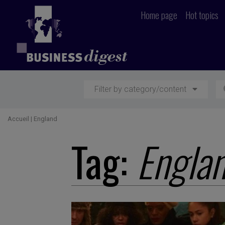
Home page
Hot topics
Filter by category/content
Accueil
|
England
Tag:
Engla