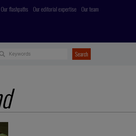
Our flashpaths
Our editorial expertise
Our team
nd