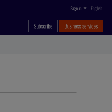
Sign in
English
Subscribe
Business services