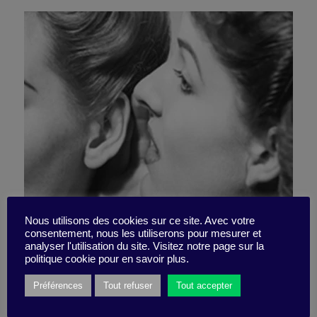
Nous utilisons des cookies sur ce site. Avec votre
consentement, nous les utiliserons pour mesurer et
Do you believe rumors?
analyser l'utilisation du site. Visitez notre page sur la
politique cookie pour en savoir plus.
Préférences
Tout refuser
Tout accepter
26 January 2021
Quizz -
5 minutes