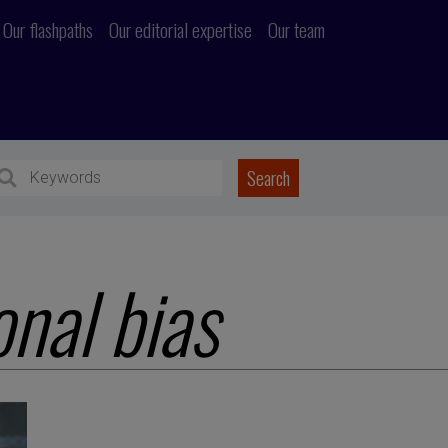
Our flashpaths
Our editorial expertise
Our team
onal bias