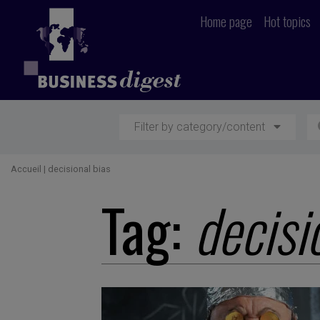
Home page
Hot topics
Filter by category/content
Accueil
|
decisional bias
Tag:
decisi