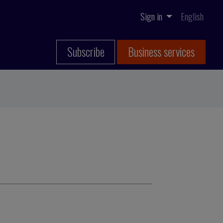
Sign in
English
Subscribe
Business services