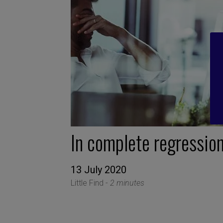
In complete regressio
13 July 2020
Little Find -
2 minutes