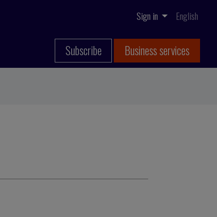
Sign in
English
Subscribe
Business services