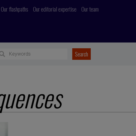
Our flashpaths
Our editorial expertise
Our team
quences