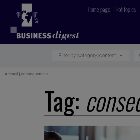
Home page
Hot topics
Filter by category/content
Accueil
|
consequences
Tag:
conse