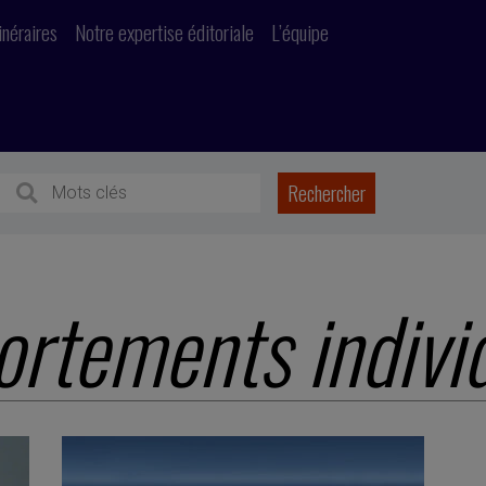
inéraires
Notre expertise éditoriale
L’équipe
rtements indivi