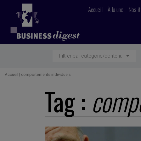
Accueil
À la une
Nos it
Filtrer par catégorie/contenu
Accueil
|
comportements individuels
Tag :
compo