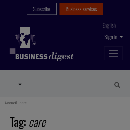
Subscribe
Business services
English
Sign in
Accueil
|
care
Tag:
care