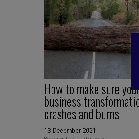
How to make sure you
business transformati
crashes and burns
13 December 2021
Book synthesis -
10 minutes