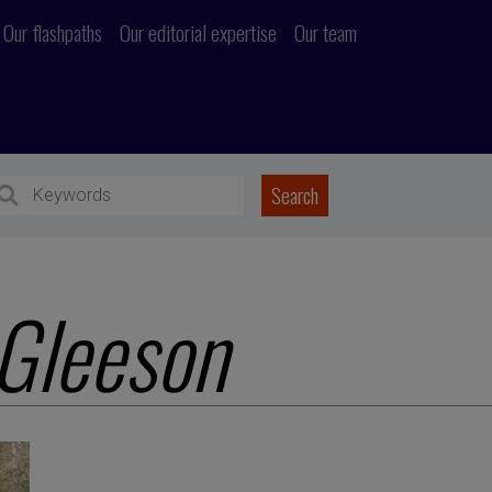
Our flashpaths
Our editorial expertise
Our team
 Gleeson