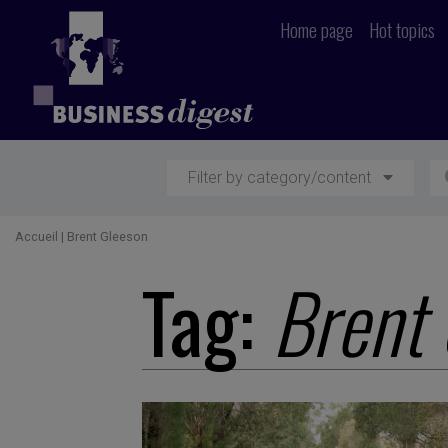
Home page
Hot topics
Filter by category/content
Accueil
|
Brent Gleeson
Tag:
Brent