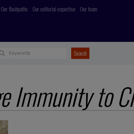
Our flashpaths
Our editorial expertise
Our team
ge Immunity to C