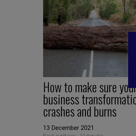
How to make sure you
business transformati
crashes and burns
13 December 2021
Book synthesis -
10 minutes