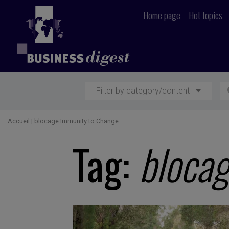
Home page
Hot topics
Filter by category/content
Accueil
|
blocage Immunity to Change
Tag:
bloca