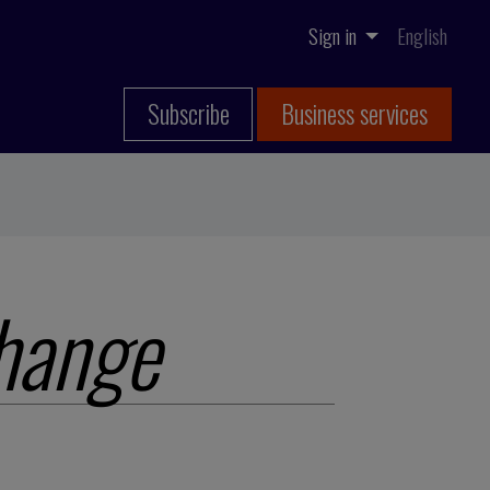
Sign in
English
Subscribe
Business services
hange