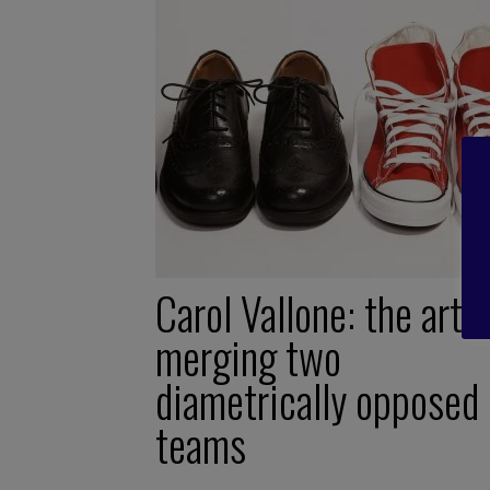
Carol Vallone: the art o
merging two
diametrically opposed
teams