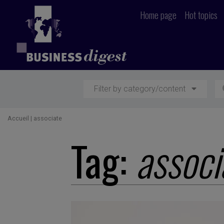
Home page
Hot topics
Filter by category/content
Accueil
|
associate
Tag:
associ