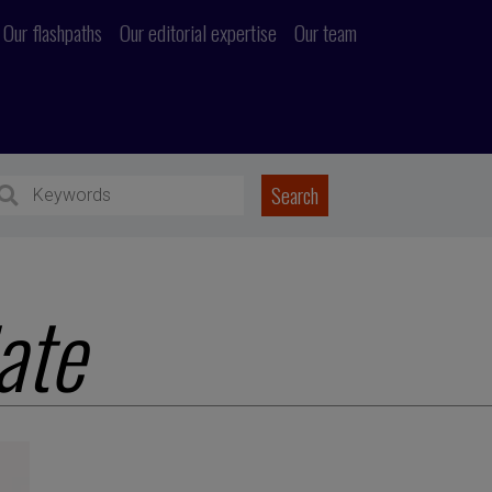
Our flashpaths
Our editorial expertise
Our team
ate