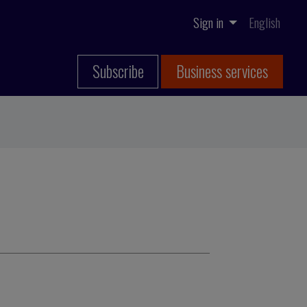
Sign in
English
Subscribe
Business services