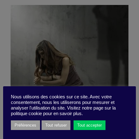
Nous utilisons des cookies sur ce site. Avec votre
consentement, nous les utiliserons pour mesurer et
You can keep your advice!
analyser l'utilisation du site. Visitez notre page sur la
politique cookie pour en savoir plus.
Préférences
Tout refuser
Tout accepter
28 February 2020
Little Find -
5 minutes