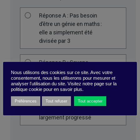
Réponse A : Pas besoin
d’être un génie en maths :
elle a simplement été
divisée par 3
Réponse B : Soyons
optimistes : elle a été
Nous utilisons des cookies sur ce site. Avec votre
consentement, nous les utiliserons pour mesurer et
divisée par 6
analyser l'utilisation du site. Visitez notre page sur la
politique cookie pour en savoir plus.
Réponse C : On aurait dû
Préférences
Tout refuser
Tout accepter
s’en douter : elle a
largement progressé