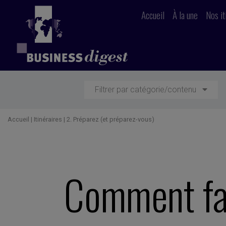
Accueil
À la une
Nos it
Filtrer par catégorie/contenu
Accueil
|
Itinéraires
|
2. Préparez (et préparez-vous)
Comment fai