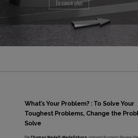
En savoir plus
What’s Your Problem? : To Solve Your
Toughest Problems, Change the Prob
Solve
De
Thomas Wedell-Wedellsborg
,
Harvard Business Review Pr