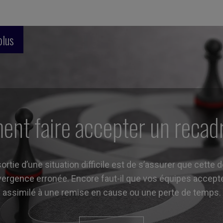
plus
nt faire accepter un recad
rtie d’une situation difficile est de s’assurer que cette 
vergence erronée. Encore faut-il que vos équipes accepte
assimilé à une remise en cause ou une perte de temps.