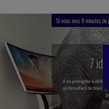
Si vous avez 8 minutes de 
7 id
À se précipiter à défini
un brouillard de biais q
p