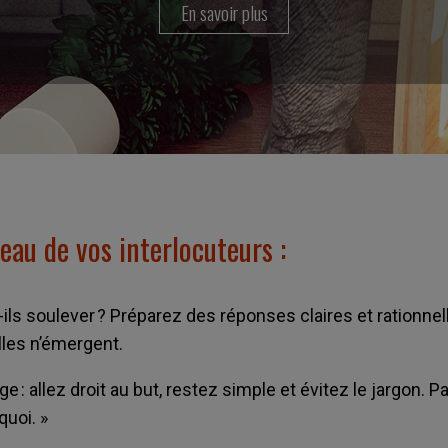
En savoir plus
eau de vos interlocuteurs :
-ils soulever ? Préparez des réponses claires et rationn
lles n’émergent.
 : allez droit au but, restez simple et évitez le jargon. Par
rquoi. »