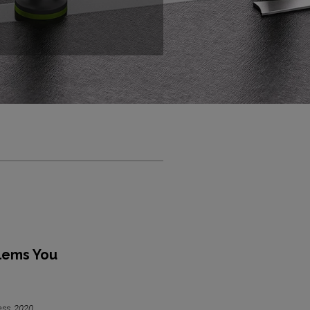
lems You
ess, 2020