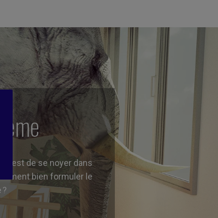
blème
sque est de se noyer dans
 Comment bien formuler le
 ?