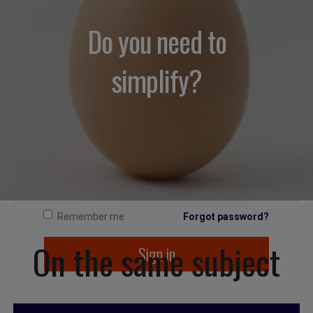
Do you need to
SIGN IN
simplify?
Remember me
Forgot password?
On the same subject
Sign in