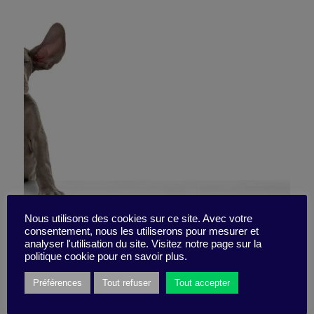
Nous utilisons des cookies sur ce site. Avec votre
consentement, nous les utiliserons pour mesurer et
ÉCOUTEZ, à la fin !!!!
analyser l'utilisation du site. Visitez notre page sur la
politique cookie pour en savoir plus.
Préférences
Tout refuser
Tout accepter
1 août 2022
Pépite -
2 minutes