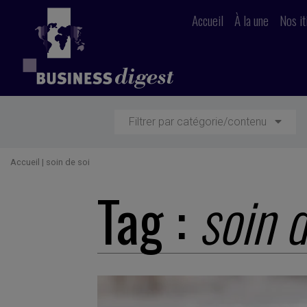
Accueil
À la une
Nos it
Filtrer par catégorie/contenu
Accueil
|
soin de soi
Tag :
soin d