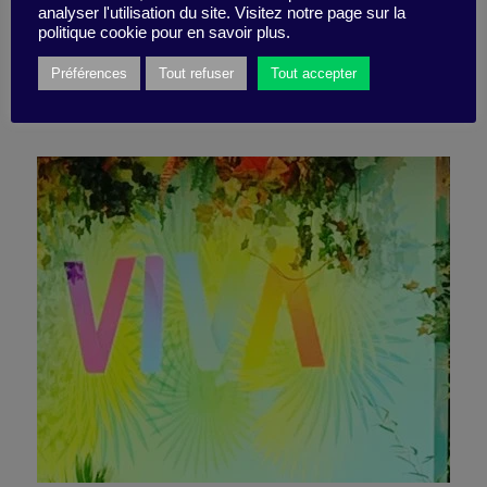
collaborateurs s’y mettent
analyser l'utilisation du site. Visitez notre page sur la
politique cookie pour en savoir plus.
Préférences
Tout refuser
Tout accepter
5 juillet 2019
Pépite -
5 minutes