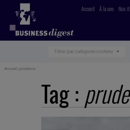
Accueil
À la une
Nos it
Filtrer par catégorie/contenu
Accueil
|
prudence
Tag :
prude