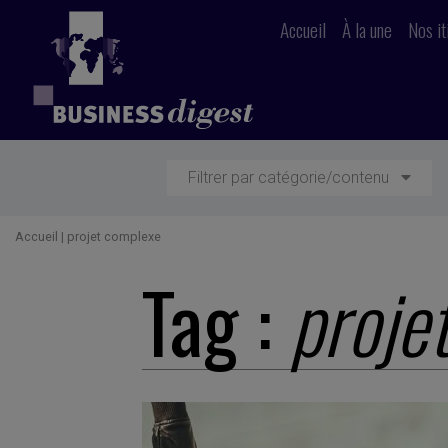
Accueil
À la une
Nos it
Filtrer par catégorie/contenu
Accueil
|
projet complexe
Tag :
proje