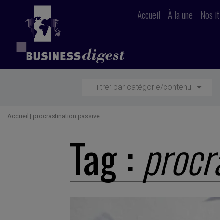
Accueil
À la une
Nos it
Filtrer par catégorie/contenu
Accueil
|
procrastination passive
Tag :
procr