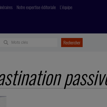
inéraires
Notre expertise éditoriale
L’équipe
astination passiv