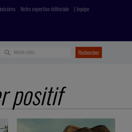
inéraires
Notre expertise éditoriale
L’équipe
 positif