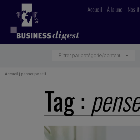
Accueil
À la une
Nos it
Filtrer par catégorie/contenu
Accueil
|
penser positif
Tag :
penser