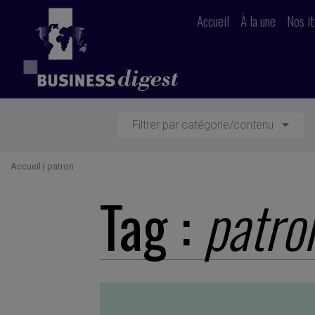
Accueil
À la une
Nos it
Filtrer par catégorie/contenu
Accueil
|
patron
Tag :
patro