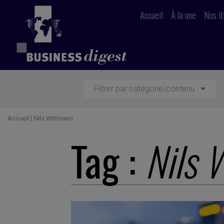
Accueil
À la une
Nos it
Filtrer par catégorie/contenu
Accueil
|
Nils Wittmann
Tag :
Nils 