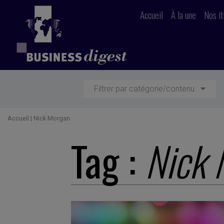
Accueil
À la une
Nos it
Filtrer par catégorie/contenu
Accueil
|
Nick Morgan
Tag :
Nick 