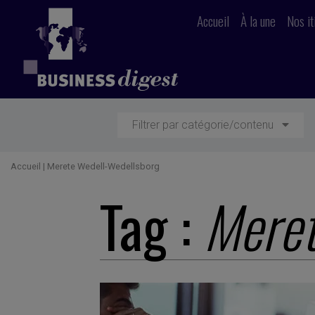
Accueil
À la une
Nos it
Filtrer par catégorie/contenu
Accueil
|
Merete Wedell-Wedellsborg
Tag :
Meret