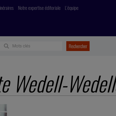
inéraires
Notre expertise éditoriale
L’équipe
e Wedell-Wedell