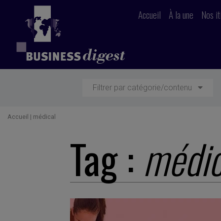
Accueil
À la une
Nos it
Filtrer par catégorie/contenu
Accueil
|
médical
Tag :
médic