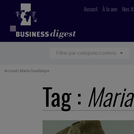
Accueil
À la une
Nos it
Filtrer par catégorie/contenu
Accueil
|
Maria Guadalupe
Tag :
Maria