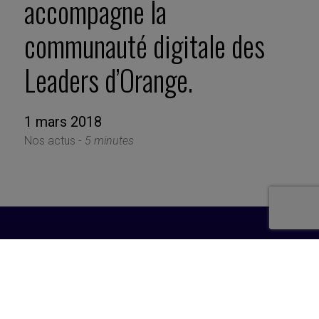
accompagne la
communauté digitale des
Leaders d’Orange.
1 mars 2018
Nos actus -
5 minutes
Inscription newsletter