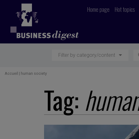
Home page
Hot topics
Filter by category/content
Accueil
|
human society
Tag:
human