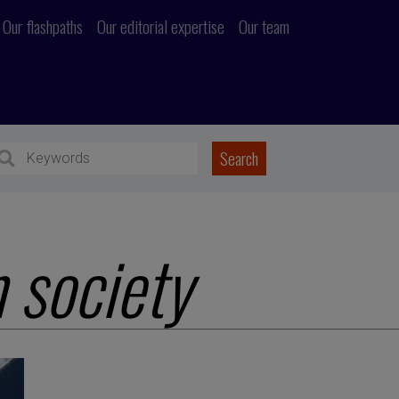
Our flashpaths
Our editorial expertise
Our team
 society