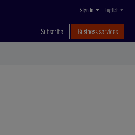
Sign in
English
Subscribe
Business services