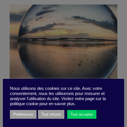
Nous utilisons des cookies sur ce site. Avec votre
consentement, nous les utiliserons pour mesurer et
Ma bulle
analyser l'utilisation du site. Visitez notre page sur la
politique cookie pour en savoir plus.
Préférences
Tout refuser
Tout accepter
24 avril 2023
Boite à idées -
2 minutes