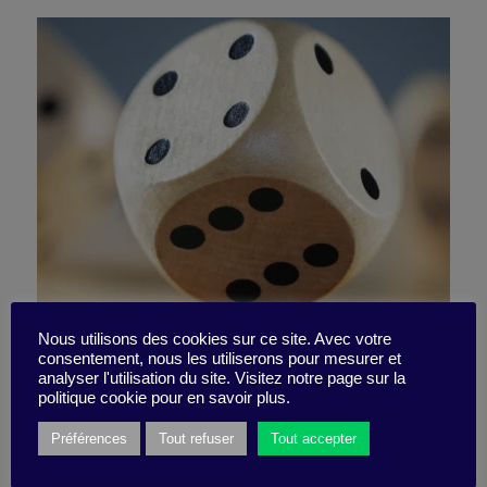
Nous utilisons des cookies sur ce site. Avec votre
consentement, nous les utiliserons pour mesurer et
Pas d’bol ou pas de risque ?
analyser l'utilisation du site. Visitez notre page sur la
politique cookie pour en savoir plus.
Préférences
Tout refuser
Tout accepter
27 avril 2021
Pépite -
2 minutes