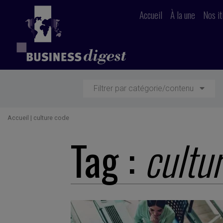
Accueil
À la une
Nos it
Filtrer par catégorie/contenu
Accueil
|
culture code
Tag :
cultu