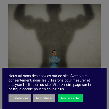
Nous utilisons des cookies sur ce site. Avec votre
consentement, nous les utiliserons pour mesurer et
Le muscle de l’inattendu
analyser l'utilisation du site. Visitez notre page sur la
politique cookie pour en savoir plus.
Préférences
Tout refuser
Tout accepter
25 janvier 2021
Pépite -
2 minutes